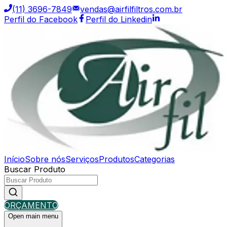
(11) 3696-7849
vendas@airfilfiltros.com.br
Perfil do Facebook
Perfil do Linkedin
Início
Sobre nós
Serviços
Produtos
Categorias
Buscar Produto
ORÇAMENTO
Open main menu