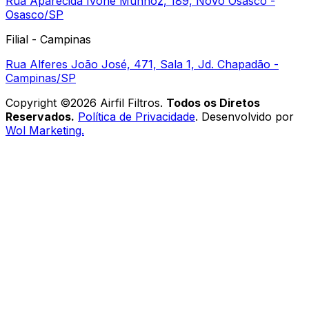
Rua Aparecida Ivone Munhoz, 189, Novo Osasco -
Osasco/SP
Filial - Campinas
Rua Alferes João José, 471, Sala 1, Jd. Chapadão -
Campinas/SP
Copyright ©
2026
Airfil Filtros
.
Todos os Diretos
Reservados.
Política de Privacidade
. Desenvolvido por
Wol Marketing.