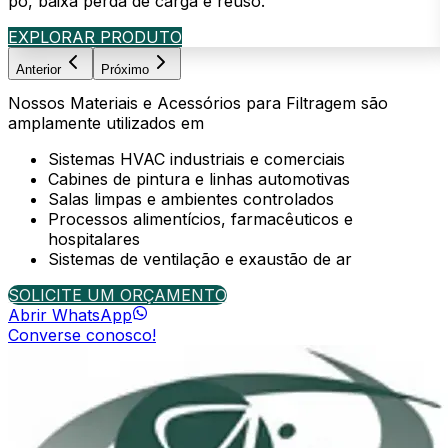
pó, baixa perda de carga e reuso.
c
EXPLORAR PRODUTO
Anterior
Próximo
Nossos
Materiais e Acessórios para Filtragem
são
amplamente utilizados em
Sistemas HVAC industriais e comerciais
Cabines de pintura e linhas automotivas
Salas limpas e ambientes controlados
Processos alimentícios, farmacêuticos e
hospitalares
Sistemas de ventilação e exaustão de ar
SOLICITE UM ORÇAMENTO
Abrir WhatsApp
Converse conosco!