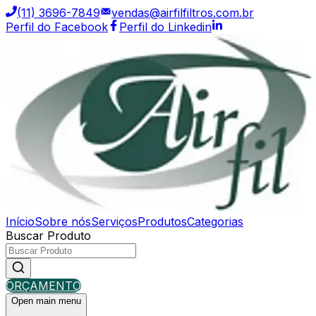
(11) 3696-7849
vendas@airfilfiltros.com.br
Perfil do Facebook
Perfil do Linkedin
Início
Sobre nós
Serviços
Produtos
Categorias
Buscar Produto
ORÇAMENTO
Open main menu