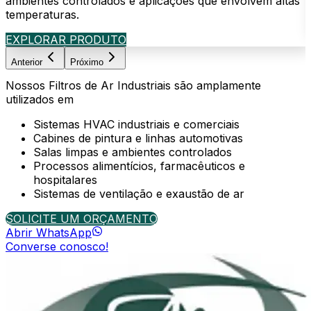
ambientes controlados e aplicações que envolvem altas
e
temperaturas.
EXPLORAR PRODUTO
Anterior
Próximo
Nossos
Filtros de Ar Industriais
são amplamente
utilizados em
Sistemas HVAC industriais e comerciais
Cabines de pintura e linhas automotivas
Salas limpas e ambientes controlados
Processos alimentícios, farmacêuticos e
hospitalares
Sistemas de ventilação e exaustão de ar
SOLICITE UM ORÇAMENTO
Abrir WhatsApp
Converse conosco!