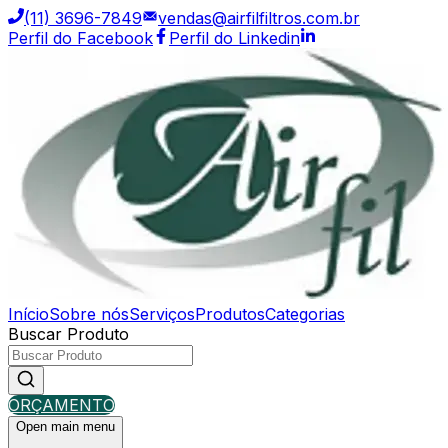
(11) 3696-7849
vendas@airfilfiltros.com.br
Perfil do Facebook
Perfil do Linkedin
Início
Sobre nós
Serviços
Produtos
Categorias
Buscar Produto
ORÇAMENTO
Open main menu