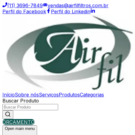
(11) 3696-7849
vendas@airfilfiltros.com.br
Perfil do Facebook
Perfil do Linkedin
Início
Sobre nós
Serviços
Produtos
Categorias
Buscar Produto
ORÇAMENTO
Open main menu